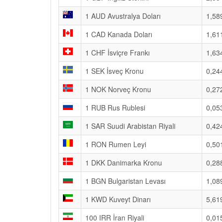
1 AUD Avustralya Doları
1,58
1 CAD Kanada Doları
1,61
1 CHF İsviçre Frankı
1,63
1 SEK İsveç Kronu
0,24
1 NOK Norveç Kronu
0,27
1 RUB Rus Rublesi
0,05
1 SAR Suudi Arabistan Riyali
0,42
1 RON Rumen Leyi
0,50
1 DKK Danimarka Kronu
0,28
1 BGN Bulgaristan Levası
1,08
1 KWD Kuveyt Dinarı
5,61
100 IRR İran Riyali
0,01