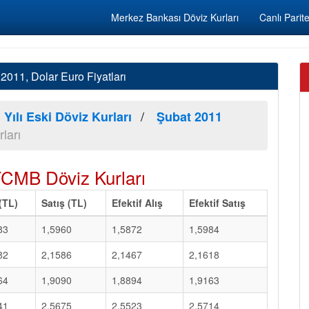
Merkez Bankası Döviz Kurları
Canlı Parite
011, Dolar Euro Fiyatları
 Yılı Eski Döviz Kurları
Şubat 2011
ları
TCMB Döviz Kurları
 (TL)
Satış (TL)
Efektif Alış
Efektif Satış
83
1,5960
1,5872
1,5984
82
2,1586
2,1467
2,1618
64
1,9090
1,8894
1,9163
41
2,5675
2,5523
2,5714