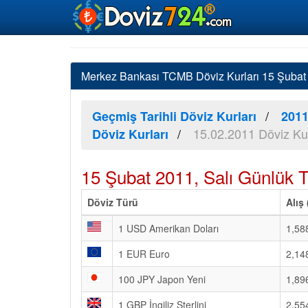
Merkez Bankası TCMB Döviz Kurları 15 Şubat 2
Geçmiş Tarihli Döviz Kurları
2011
15.02.2011 Döviz Kur
Döviz Kurları
15 Şubat 2011, Salı Günlük 
Döviz Türü
Alış
1 USD Amerikan Doları
1,58
1 EUR Euro
2,14
100 JPY Japon Yeni
1,89
1 GBP İngiliz Sterlini
2,55