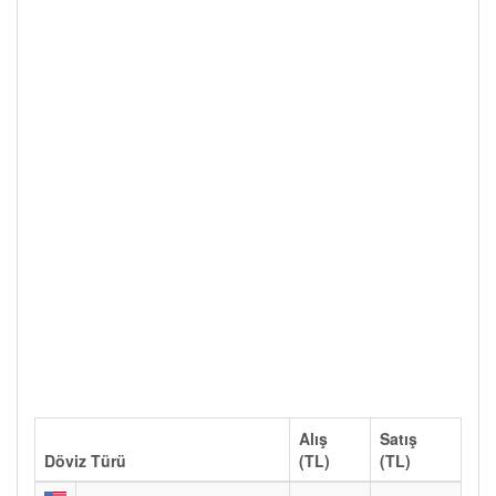
Alış
Satış
Döviz Türü
(TL)
(TL)