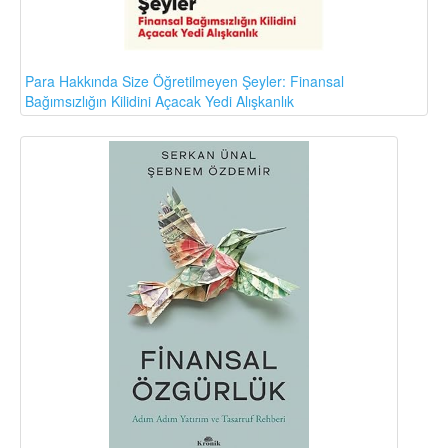
Para Hakkında Size Öğretilmeyen Şeyler: Finansal
Bağımsızlığın Kilidini Açacak Yedi Alışkanlık