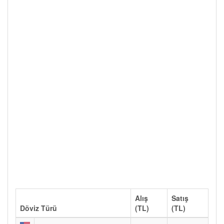
Alış
Satış
Döviz Türü
(TL)
(TL)