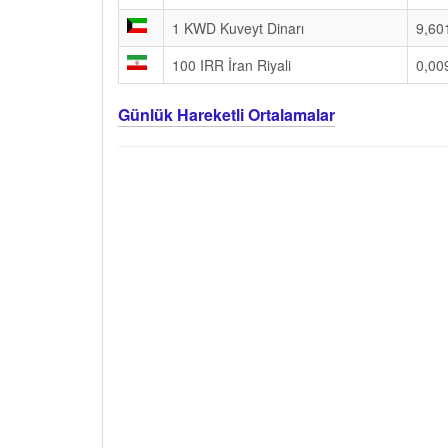
1 KWD Kuveyt Dinarı
9,60
100 IRR İran Riyali
0,00
Günlük Hareketli Ortalamalar