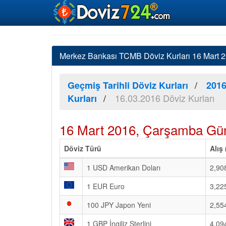
Merkez Bankası TCMB Döviz Kurları 16 Mart 20
Geçmiş Tarihli Döviz Kurları
2016
16.03.2016 Döviz Kurları
Kurları
16 Mart 2016, Çarşamba Gün
Döviz Türü
Alış
1 USD Amerikan Doları
2,90
1 EUR Euro
3,22
100 JPY Japon Yeni
2,55
1 GBP İngiliz Sterlini
4,09