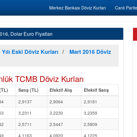
Merkez Bankası Döviz Kurları
Canlı Parite
16, Dolar Euro Fiyatları
 Yılı Eski Döviz Kurları
Mart 2016 Döviz
lük TCMB Döviz Kurları
 (TL)
Satış (TL)
Efektif Alış
Efektif Satış
84
2,9137
2,9064
2,9181
53
3,2311
3,2230
3,2359
42
2,5711
2,5447
2,5809
49
4,1163
4,0920
4,1225