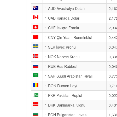
1 AUD Avustralya Doları
2,16
1 CAD Kanada Doları
2,17
1 CHF İsviçre Frankı
2,93
1 CNY Çin Yuanı Renminbisi
0,44
1 SEK İsveç Kronu
0,34
1 NOK Norveç Kronu
0,33
1 RUB Rus Rublesi
0,04
1 SAR Suudi Arabistan Riyali
0,77
1 RON Rumen Leyi
0,71
1 PKR Pakistan Rupisi
0,02
1 DKK Danimarka Kronu
0,43
1 BGN Bulgaristan Levası
1,63