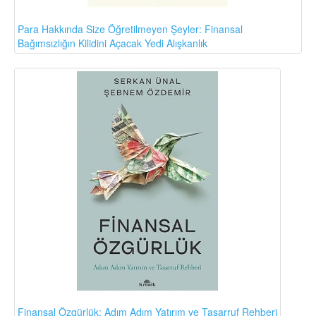
Para Hakkında Size Öğretilmeyen Şeyler: Finansal
Bağımsızlığın Kilidini Açacak Yedi Alışkanlık
Finansal Özgürlük: Adım Adım Yatırım ve Tasarruf Rehberi