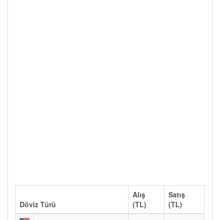
Alış
Satış
Döviz Türü
(TL)
(TL)