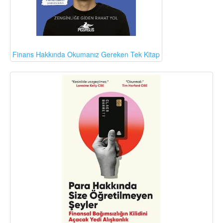
Finans Hakkında Okumanız Gereken Tek Kitap