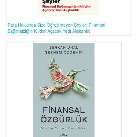
Para Hakkında Size Öğretilmeyen Şeyler: Finansal
Bağımsızlığın Kilidini Açacak Yedi Alışkanlık