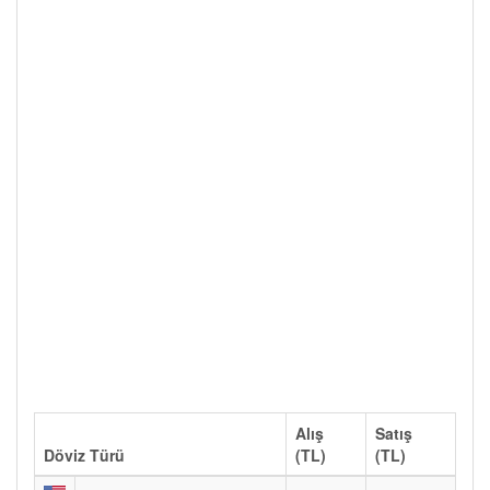
Alış
Satış
Döviz Türü
(TL)
(TL)