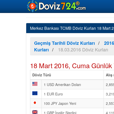
Merkez Bankası TCMB Döviz Kurları 18 Mart 20
Geçmiş Tarihli Döviz Kurları
2016
18.03.2016 Döviz Kurları
Kurları
18 Mart 2016, Cuma Günlük 
Döviz Türü
Alış
1 USD Amerikan Doları
2,85
1 EUR Euro
3,21
100 JPY Japon Yeni
2,55
1 GBP İngiliz Sterlini
4,11