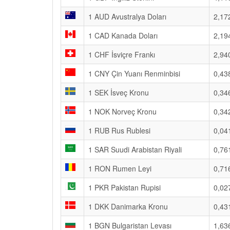
1 AUD Avustralya Doları
2,17
1 CAD Kanada Doları
2,19
1 CHF İsviçre Frankı
2,94
1 CNY Çin Yuanı Renminbisi
0,43
1 SEK İsveç Kronu
0,34
1 NOK Norveç Kronu
0,34
1 RUB Rus Rublesi
0,04
1 SAR Suudi Arabistan Riyali
0,76
1 RON Rumen Leyi
0,71
1 PKR Pakistan Rupisi
0,02
1 DKK Danimarka Kronu
0,43
1 BGN Bulgaristan Levası
1,63