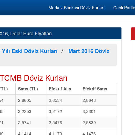
Merkez Bankası Döviz Kurları
Canlı Parite
16, Dolar Euro Fiyatları
 Yılı Eski Döviz Kurları
Mart 2016 Döviz
TCMB Döviz Kurları
 (TL)
Satış (TL)
Efektif Alış
Efektif Satış
54
2,8605
2,8534
2,8648
95
3,2253
3,2172
3,2301
71
2,5741
2,5476
2,5839
99
4,1414
4,1170
4,1476