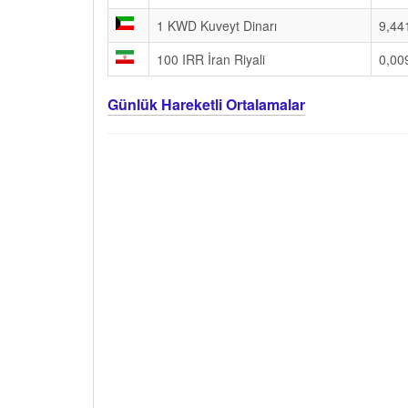
1 KWD Kuveyt Dinarı
9,44
100 IRR İran Riyali
0,00
Günlük Hareketli Ortalamalar