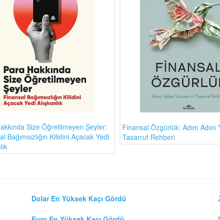
akkında Size Öğretilmeyen Şeyler:
Finansal Özgürlük: Adım Adım Y
l Bağımsızlığın Kilidini Açacak Yedi
Tasarruf Rehberi
lık
Dolar En Yüksek Kaçı Gördü
Euro En Yüksek Kaçı Gördü