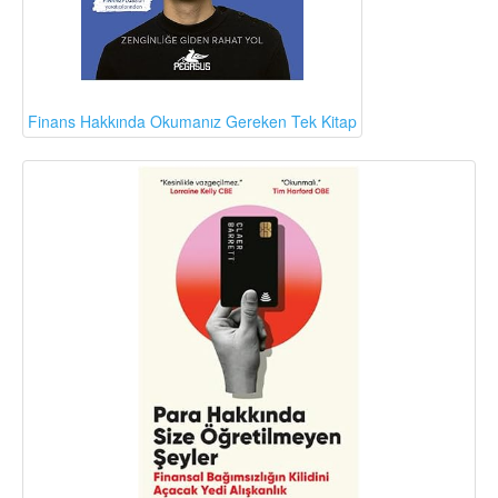
Finans Hakkında Okumanız Gereken Tek Kitap