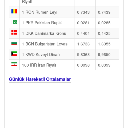
Riyali
1 RON Rumen Leyi
0,7343
0,7439
1 PKR Pakistan Rupisi
0,0281
0,0285
1 DKK Danimarka Kronu
0,4404
0,4425
1 BGN Bulgaristan Levası
1,6736
1,6955
1 KWD Kuveyt Dinarı
9,8363
9,9650
100 IRR İran Riyali
0,0098
0,0099
Günlük Hareketli Ortalamalar