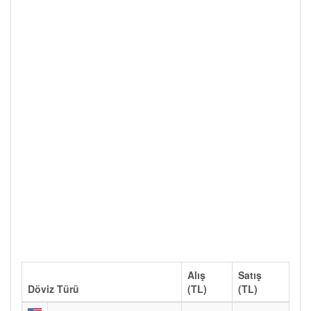
Alış
Satış
Döviz Türü
(TL)
(TL)