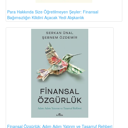
Para Hakkında Size Öğretilmeyen Şeyler: Finansal
Bağımsızlığın Kilidini Açacak Yedi Alışkanlık
Finansal Özgürlük: Adım Adım Yatırım ve Tasarruf Rehberi