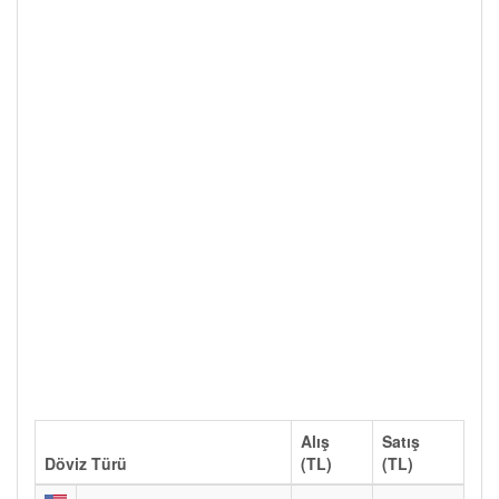
Alış
Satış
Döviz Türü
(TL)
(TL)