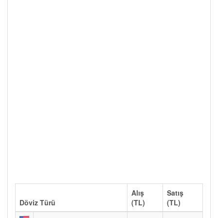
Alış
Satış
Döviz Türü
(TL)
(TL)