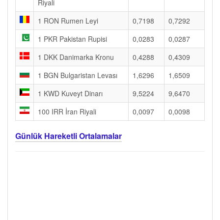
Riyali
1 RON Rumen Leyi
0,7198
0,7292
1 PKR Pakistan Rupisi
0,0283
0,0287
1 DKK Danimarka Kronu
0,4288
0,4309
1 BGN Bulgaristan Levası
1,6296
1,6509
1 KWD Kuveyt Dinarı
9,5224
9,6470
100 IRR İran Riyali
0,0097
0,0098
Günlük Hareketli Ortalamalar