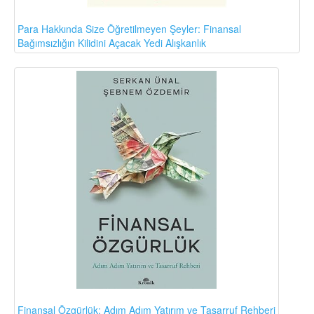
Para Hakkında Size Öğretilmeyen Şeyler: Finansal
Bağımsızlığın Kilidini Açacak Yedi Alışkanlık
Finansal Özgürlük: Adım Adım Yatırım ve Tasarruf Rehberi