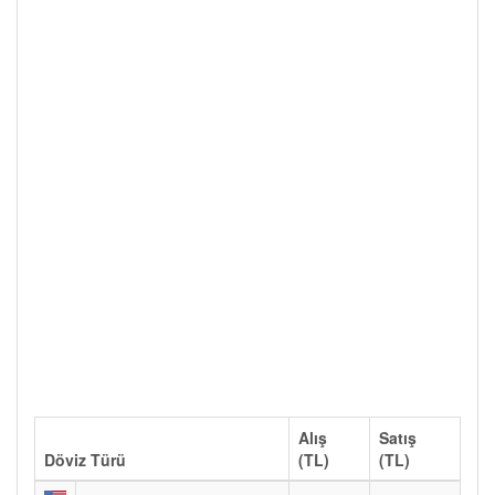
Alış
Satış
Döviz Türü
(TL)
(TL)