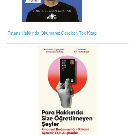
Finans Hakkında Okumanız Gereken Tek Kitap