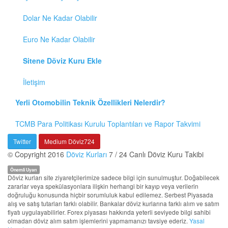
Dolar Ne Kadar Olabilir
Euro Ne Kadar Olabilir
Sitene Döviz Kuru Ekle
İletişim
Yerli Otomobilin Teknik Özellikleri Nelerdir?
TCMB Para Politikası Kurulu Toplantıları ve Rapor Takvimi
Twitter
Medium Döviz724
© Copyright 2016
Döviz Kurları
7 / 24 Canlı Döviz Kuru Takibi
Önemli Uyarı
Döviz kurları site ziyaretçilerimize sadece bilgi için sunulmuştur. Doğabilecek
zararlar veya spekülasyonlara ilişkin herhangi bir kayıp veya verilerin
doğruluğu konusunda hiçbir sorumluluk kabul edilemez. Serbest Piyasada
alış ve satış tutarları farklı olabilir. Bankalar döviz kurlarına farklı alım ve satım
fiyatı uygulayabilirler. Forex piyasası hakkında yeterli seviyede bilgi sahibi
olmadan döviz alım satım işlemlerini yapmamanızı tavsiye ederiz.
Yasal