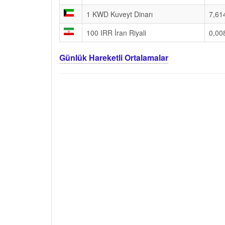
1 KWD Kuveyt Dinarı
7,61
100 IRR İran Riyali
0,00
Günlük Hareketli Ortalamalar