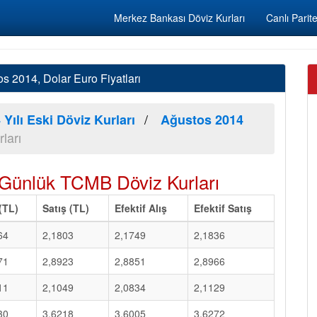
Merkez Bankası Döviz Kurları
Canlı Parite
 2014, Dolar Euro Fiyatları
 Yılı Eski Döviz Kurları
Ağustos 2014
ları
Günlük TCMB Döviz Kurları
 (TL)
Satış (TL)
Efektif Alış
Efektif Satış
64
2,1803
2,1749
2,1836
71
2,8923
2,8851
2,8966
11
2,1049
2,0834
2,1129
30
3,6218
3,6005
3,6272