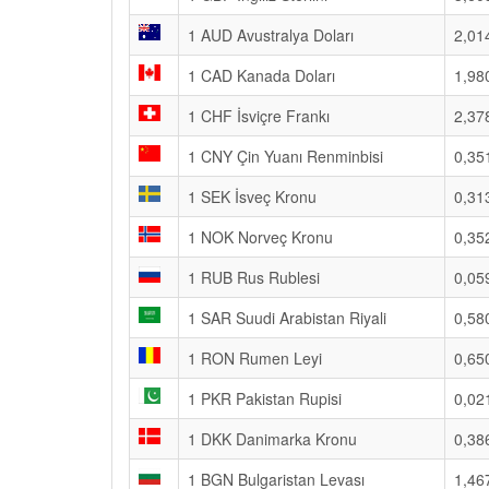
1 AUD Avustralya Doları
2,01
1 CAD Kanada Doları
1,98
1 CHF İsviçre Frankı
2,37
1 CNY Çin Yuanı Renminbisi
0,35
1 SEK İsveç Kronu
0,31
1 NOK Norveç Kronu
0,35
1 RUB Rus Rublesi
0,05
1 SAR Suudi Arabistan Riyali
0,58
1 RON Rumen Leyi
0,65
1 PKR Pakistan Rupisi
0,02
1 DKK Danimarka Kronu
0,38
1 BGN Bulgaristan Levası
1,46