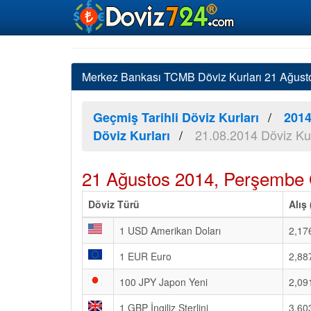
Merkez Bankası TCMB Döviz Kurları 21 Ağustos
Geçmiş Tarihli Döviz Kurları
2014
21.08.2014 Döviz Kur
Döviz Kurları
21 Ağustos 2014, Perşembe 
Döviz Türü
Alış
1 USD Amerikan Doları
2,17
1 EUR Euro
2,88
100 JPY Japon Yeni
2,09
1 GBP İngiliz Sterlini
3,60