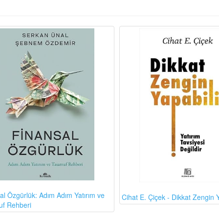
al Özgürlük: Adım Adım Yatırım ve
Cihat E. Çiçek - Dikkat Zengin Y
uf Rehberi