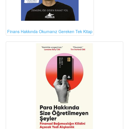
Finans Hakkında Okumanız Gereken Tek Kitap