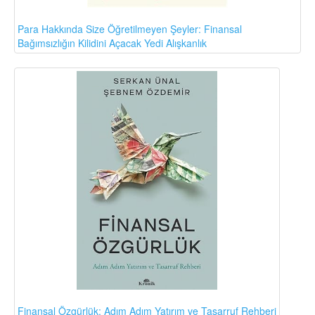
Para Hakkında Size Öğretilmeyen Şeyler: Finansal
Bağımsızlığın Kilidini Açacak Yedi Alışkanlık
Finansal Özgürlük: Adım Adım Yatırım ve Tasarruf Rehberi