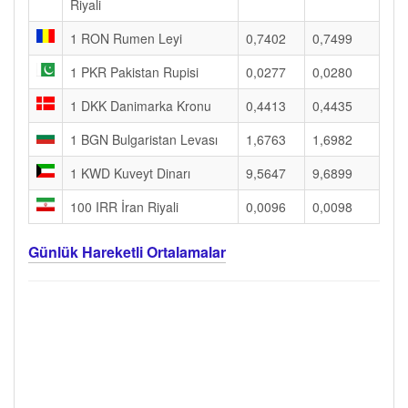
Riyali
1 RON Rumen Leyi
0,7402
0,7499
1 PKR Pakistan Rupisi
0,0277
0,0280
1 DKK Danimarka Kronu
0,4413
0,4435
1 BGN Bulgaristan Levası
1,6763
1,6982
1 KWD Kuveyt Dinarı
9,5647
9,6899
100 IRR İran Riyali
0,0096
0,0098
Günlük Hareketli Ortalamalar