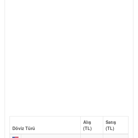
Alış
Satış
Döviz Türü
(TL)
(TL)