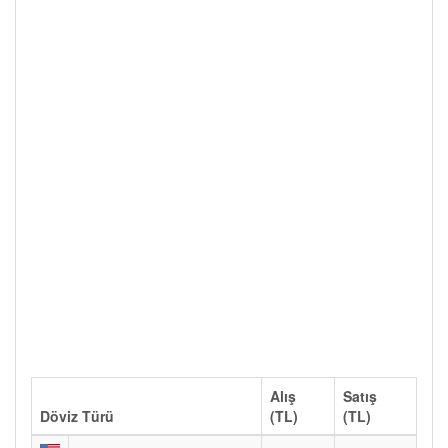
Alış
Satış
Döviz Türü
(TL)
(TL)