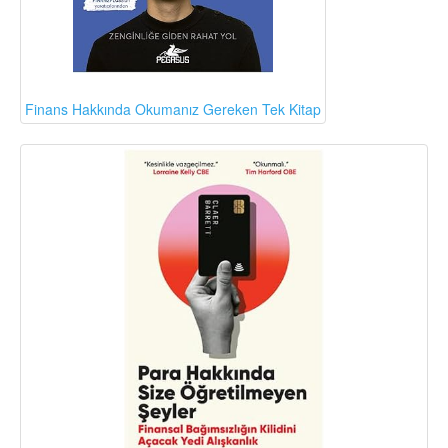
Finans Hakkında Okumanız Gereken Tek Kitap