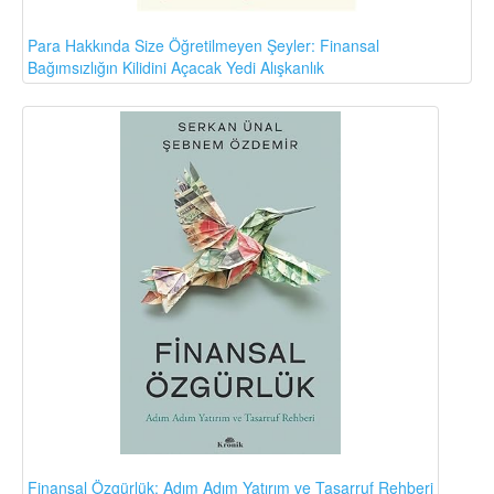
Para Hakkında Size Öğretilmeyen Şeyler: Finansal
Bağımsızlığın Kilidini Açacak Yedi Alışkanlık
Finansal Özgürlük: Adım Adım Yatırım ve Tasarruf Rehberi