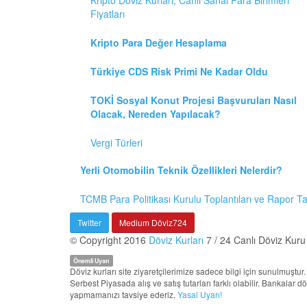
Fiyatları
Kripto Para Değer Hesaplama
Türkiye CDS Risk Primi Ne Kadar Oldu
TOKİ Sosyal Konut Projesi Başvuruları Nasıl
Olacak, Nereden Yapılacak?
Vergi Türleri
Yerli Otomobilin Teknik Özellikleri Nelerdir?
TCMB Para Politikası Kurulu Toplantıları ve Rapor T
Twitter
Medium Döviz724
© Copyright 2016
Döviz Kurları
7 / 24 Canlı Döviz Kuru
Önemli Uyarı
Döviz kurları site ziyaretçilerimize sadece bilgi için sunulmuşt
Serbest Piyasada alış ve satış tutarları farklı olabilir. Bankalar 
yapmamanızı tavsiye ederiz.
Yasal Uyarı!