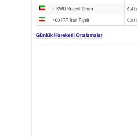
1 KWD Kuveyt Dinarı
6,41
100 IRR İran Riyali
0,01
Günlük Hareketli Ortalamalar