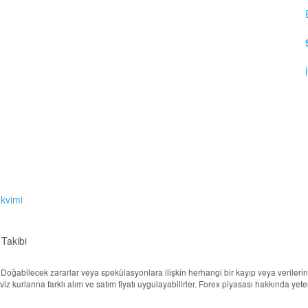
akvimi
 Takibi
ur. Doğabilecek zararlar veya spekülasyonlara ilişkin herhangi bir kayıp veya veril
döviz kurlarına farklı alım ve satım fiyatı uygulayabilirler. Forex piyasası hakkında ye