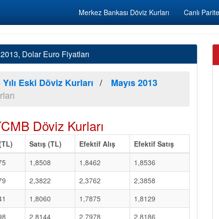
Merkez Bankası Döviz Kurları
Canlı Parite
013, Dolar Euro Fiyatları
 Yılı Eski Döviz Kurları
Mayıs 2013
ları
TCMB Döviz Kurları
 (TL)
Satış (TL)
Efektif Alış
Efektif Satış
75
1,8508
1,8462
1,8536
79
2,3822
2,3762
2,3858
41
1,8060
1,7875
1,8129
98
2,8144
2,7978
2,8186