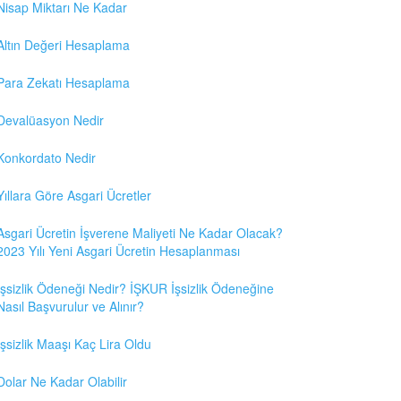
Nisap Miktarı Ne Kadar
Altın Değeri Hesaplama
Para Zekatı Hesaplama
Devalüasyon Nedir
Konkordato Nedir
Yıllara Göre Asgari Ücretler
Asgari Ücretin İşverene Maliyeti Ne Kadar Olacak?
2023 Yılı Yeni Asgari Ücretin Hesaplanması
İşsizlik Ödeneği Nedir? İŞKUR İşsizlik Ödeneğine
Nasıl Başvurulur ve Alınır?
İşsizlik Maaşı Kaç Lira Oldu
Dolar Ne Kadar Olabilir