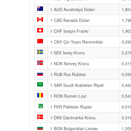
1 AUD Avustralya Doları
1,80
1 CAD Kanada Doları
1,79
1 CHF İsviçre Frankı
1,90
1 CNY Çin Yuanı Renminbisi
0,29
1 SEK İsveç Kronu
0,27
1 NOK Norveç Kronu
0,31
1 RUB Rus Rublesi
0,05
1 SAR Suudi Arabistan Riyali
0,49
1 RON Rumen Leyi
0,54
1 PKR Pakistan Rupisi
0,01
1 DKK Danimarka Kronu
0,31
1 BGN Bulgaristan Levası
1,20