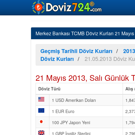
Merkez Bankası TCMB Döviz Kurları 21 Mayıs 2
Geçmiş Tarihli Döviz Kurları
2013
21.05.2013 Döviz Kur
Döviz Kurları
21 Mayıs 2013, Salı Günlük 
Döviz Türü
Alış
1 USD Amerikan Doları
1,84
1 EUR Euro
2,37
100 JPY Japon Yeni
1,79
1 GBP İngiliz Sterlini
2,79