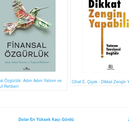
al Özgürlük: Adım Adım Yatırım ve
Cihat E. Çiçek - Dikkat Zengin Y
uf Rehberi
Dolar En Yüksek Kaçı Gördü