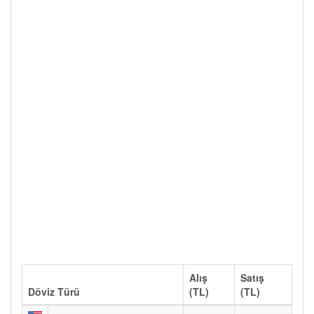
Alış
Satış
Döviz Türü
(TL)
(TL)