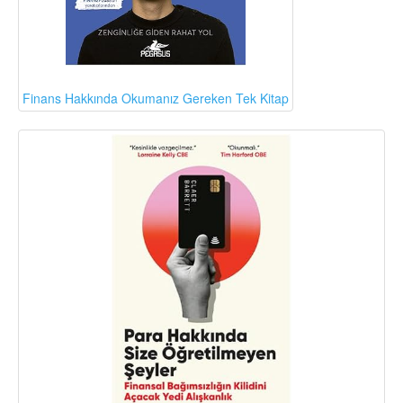
Finans Hakkında Okumanız Gereken Tek Kitap