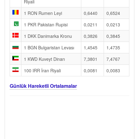
Riyali
1 RON Rumen Leyi
0,6440
0,6524
1 PKR Pakistan Rupisi
0,0211
0,0213
1 DKK Danimarka Kronu
0,3826
0,3845
1 BGN Bulgaristan Levası
1,4545
1,4735
1 KWD Kuveyt Dinarı
7,3801
7,4767
100 IRR İran Riyali
0,0081
0,0083
Günlük Hareketli Ortalamalar