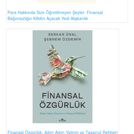
Para Hakkında Size Öğretilmeyen Şeyler: Finansal
Bağımsızlığın Kilidini Açacak Yedi Alışkanlık
Finansal Özgürlük: Adım Adım Yatırım ve Tasarruf Rehberi