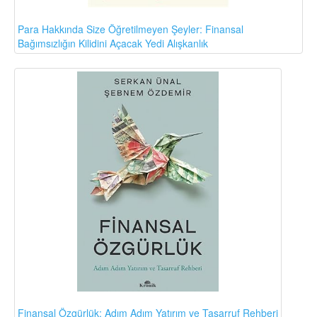
Para Hakkında Size Öğretilmeyen Şeyler: Finansal
Bağımsızlığın Kilidini Açacak Yedi Alışkanlık
Finansal Özgürlük: Adım Adım Yatırım ve Tasarruf Rehberi