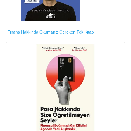
Finans Hakkında Okumanız Gereken Tek Kitap