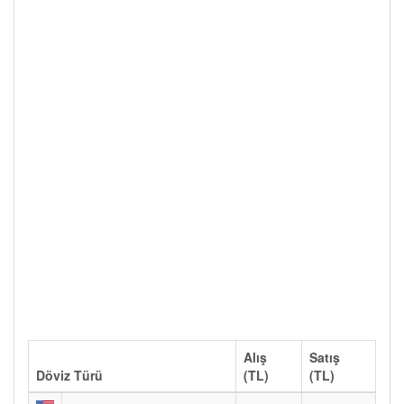
Alış
Satış
Döviz Türü
(TL)
(TL)