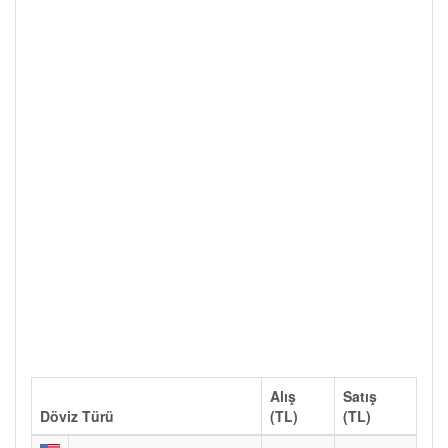
Alış
Satış
Döviz Türü
(TL)
(TL)