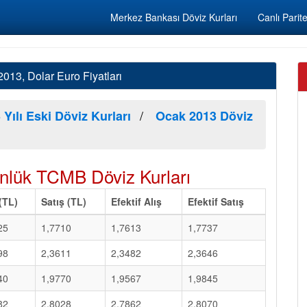
Merkez Bankası Döviz Kurları
Canlı Parite
13, Dolar Euro Fiyatları
 Yılı Eski Döviz Kurları
Ocak 2013 Döviz
lük TCMB Döviz Kurları
 (TL)
Satış (TL)
Efektif Alış
Efektif Satış
25
1,7710
1,7613
1,7737
98
2,3611
2,3482
2,3646
40
1,9770
1,9567
1,9845
82
2,8028
2,7862
2,8070