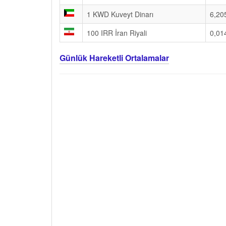
1 KWD Kuveyt Dinarı
6,20
100 IRR İran Riyali
0,01
Günlük Hareketli Ortalamalar