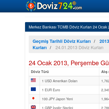
Merkez Bankası TCMB Döviz Kurları 24 Ocak 20
Geçmiş Tarihli Döviz Kurları
2013
24.01.2013 Döviz Kurları
Kurları
24 Ocak 2013, Perşembe Gün
Döviz Türü
Alış
1 USD Amerikan Doları
1,76
1 EUR Euro
2,34
100 JPY Japon Yeni
1,96
1 GBP İngiliz Sterlini
2,78