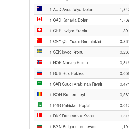
1 AUD Avustralya Doları
1,84
1 CAD Kanada Doları
1,76
1 CHF İsviçre Frankı
1,89
1 CNY Çin Yuanı Renminbisi
0,28
1 SEK İsveç Kronu
0,26
1 NOK Norveç Kronu
0,31
1 RUB Rus Rublesi
0,05
1 SAR Suudi Arabistan Riyali
0,47
1 RON Rumen Leyi
0,53
1 PKR Pakistan Rupisi
0,01
1 DKK Danimarka Kronu
0,31
1 BGN Bulgaristan Levası
1,19