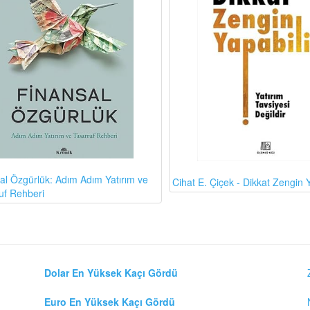
al Özgürlük: Adım Adım Yatırım ve
Cihat E. Çiçek - Dikkat Zengin Y
uf Rehberi
Dolar En Yüksek Kaçı Gördü
Euro En Yüksek Kaçı Gördü