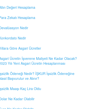
Altın Değeri Hesaplama
Para Zekatı Hesaplama
Devalüasyon Nedir
Konkordato Nedir
Yıllara Göre Asgari Ücretler
Asgari Ücretin İşverene Maliyeti Ne Kadar Olacak?
2023 Yılı Yeni Asgari Ücretin Hesaplanması
İşsizlik Ödeneği Nedir? İŞKUR İşsizlik Ödeneğine
Nasıl Başvurulur ve Alınır?
İşsizlik Maaşı Kaç Lira Oldu
Dolar Ne Kadar Olabilir
Euro Ne Kadar Olabilir