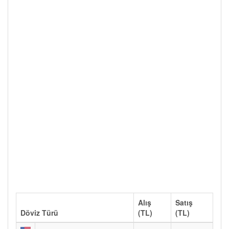
Alış
Satış
Döviz Türü
(TL)
(TL)