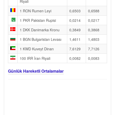
Riyali
1 RON Rumen Leyi
0,6503
0,6588
1 PKR Pakistan Rupisi
0,0214
0,0217
1 DKK Danimarka Kronu
0,3849
0,3868
1 BGN Bulgaristan Levası
1,4611
1,4803
1 KWD Kuveyt Dinarı
7,6129
7,7126
100 IRR İran Riyali
0,0082
0,0083
Günlük Hareketli Ortalamalar