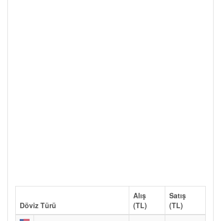
Alış
Satış
Döviz Türü
(TL)
(TL)