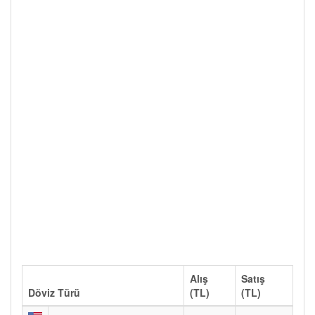
Alış
Satış
Döviz Türü
(TL)
(TL)