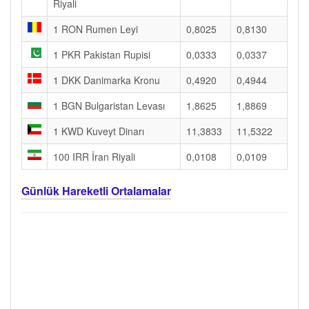
Riyali
1 RON Rumen Leyi
0,8025
0,8130
1 PKR Pakistan Rupisi
0,0333
0,0337
1 DKK Danimarka Kronu
0,4920
0,4944
1 BGN Bulgaristan Levası
1,8625
1,8869
1 KWD Kuveyt Dinarı
11,3833
11,5322
100 IRR İran Riyali
0,0108
0,0109
Günlük Hareketli Ortalamalar