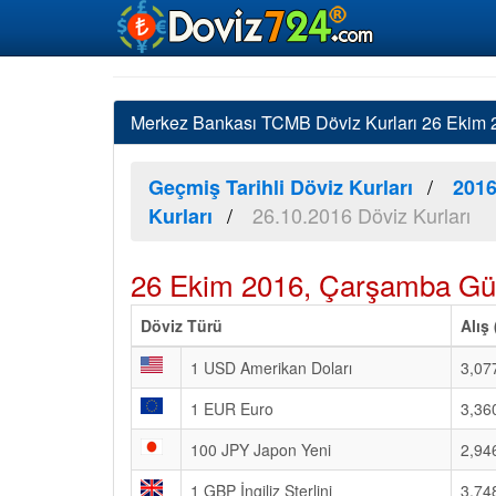
Merkez Bankası TCMB Döviz Kurları 26 Ekim 20
Geçmiş Tarihli Döviz Kurları
2016
26.10.2016 Döviz Kurları
Kurları
26 Ekim 2016, Çarşamba Gün
Döviz Türü
Alış
1 USD Amerikan Doları
3,07
1 EUR Euro
3,36
100 JPY Japon Yeni
2,94
1 GBP İngiliz Sterlini
3,74