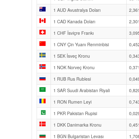
1 AUD Avustralya Doları
2,36
1 CAD Kanada Doları
2,30
1 CHF İsviçre Frankı
3,09
1 CNY Çin Yuanı Renminbisi
0,45
1 SEK İsveç Kronu
0,34
1 NOK Norveç Kronu
0,37
1 RUB Rus Rublesi
0,04
1 SAR Suudi Arabistan Riyali
0,82
1 RON Rumen Leyi
0,74
1 PKR Pakistan Rupisi
0,02
1 DKK Danimarka Kronu
0,45
1 BGN Bulgaristan Levası
1,70