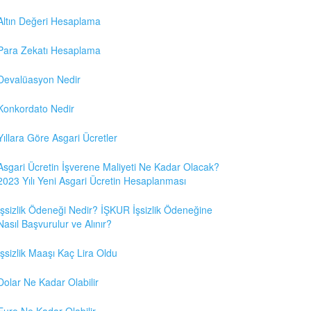
Altın Değeri Hesaplama
Para Zekatı Hesaplama
Devalüasyon Nedir
Konkordato Nedir
Yıllara Göre Asgari Ücretler
Asgari Ücretin İşverene Maliyeti Ne Kadar Olacak?
2023 Yılı Yeni Asgari Ücretin Hesaplanması
İşsizlik Ödeneği Nedir? İŞKUR İşsizlik Ödeneğine
Nasıl Başvurulur ve Alınır?
İşsizlik Maaşı Kaç Lira Oldu
Dolar Ne Kadar Olabilir
Euro Ne Kadar Olabilir