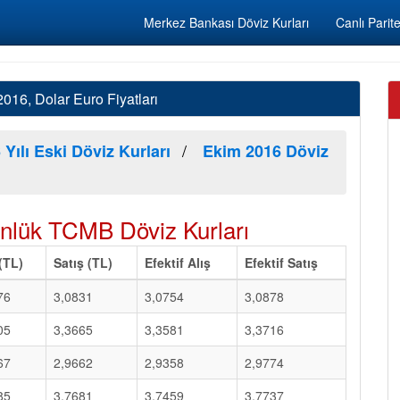
Merkez Bankası Döviz Kurları
Canlı Parite
16, Dolar Euro Fiyatları
 Yılı Eski Döviz Kurları
Ekim 2016 Döviz
lük TCMB Döviz Kurları
 (TL)
Satış (TL)
Efektif Alış
Efektif Satış
76
3,0831
3,0754
3,0878
05
3,3665
3,3581
3,3716
67
2,9662
2,9358
2,9774
85
3,7681
3,7459
3,7737