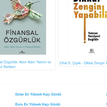
al Özgürlük: Adım Adım Yatırım ve
Cihat E. Çiçek - Dikkat Zengin Y
uf Rehberi
Dolar En Yüksek Kaçı Gördü
Euro En Yüksek Kaçı Gördü