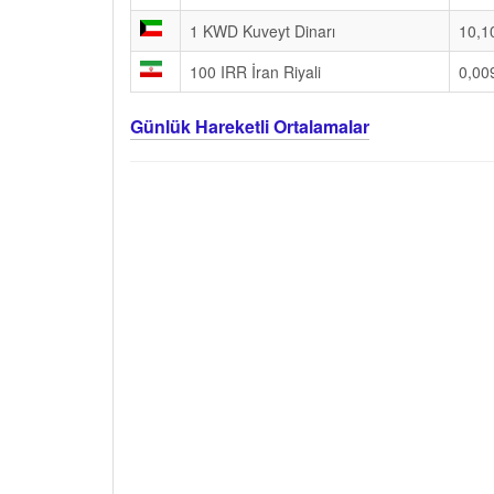
1 KWD Kuveyt Dinarı
10,1
100 IRR İran Riyali
0,00
Günlük Hareketli Ortalamalar