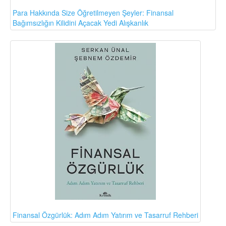
Para Hakkında Size Öğretilmeyen Şeyler: Finansal
Bağımsızlığın Kilidini Açacak Yedi Alışkanlık
Finansal Özgürlük: Adım Adım Yatırım ve Tasarruf Rehberi