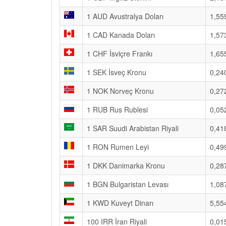
1 AUD Avustralya Doları
1,55
1 CAD Kanada Doları
1,57
1 CHF İsviçre Frankı
1,65
1 SEK İsveç Kronu
0,24
1 NOK Norveç Kronu
0,27
1 RUB Rus Rublesi
0,05
1 SAR Suudi Arabistan Riyali
0,41
1 RON Rumen Leyi
0,49
1 DKK Danimarka Kronu
0,28
1 BGN Bulgaristan Levası
1,08
1 KWD Kuveyt Dinarı
5,55
100 IRR İran Riyali
0,01