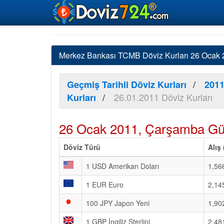
Merkez Bankası TCMB Döviz Kurları 26 Ocak 20
Geçmiş Tarihli Döviz Kurları
2011
26.01.2011 Döviz Kurları
Kurları
26 Ocak 2011, Çarşamba Gü
Döviz Türü
Alış
1 USD Amerikan Doları
1,56
1 EUR Euro
2,14
100 JPY Japon Yeni
1,90
1 GBP İngiliz Sterlini
2,48