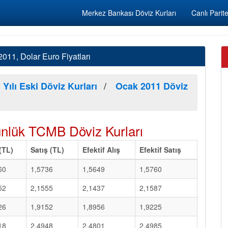
Merkez Bankası Döviz Kurları
Canlı Parite
11, Dolar Euro Fiyatları
 Yılı Eski Döviz Kurları
Ocak 2011 Döviz
nlük TCMB Döviz Kurları
 (TL)
Satış (TL)
Efektif Alış
Efektif Satış
60
1,5736
1,5649
1,5760
52
2,1555
2,1437
2,1587
26
1,9152
1,8956
1,9225
18
2,4948
2,4801
2,4985