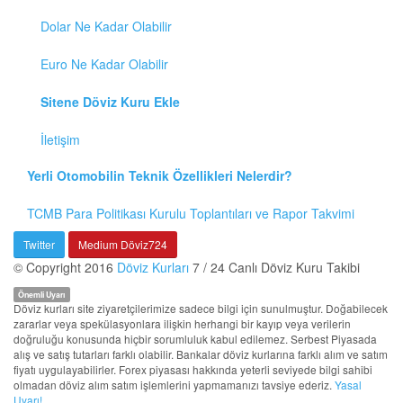
Dolar Ne Kadar Olabilir
Euro Ne Kadar Olabilir
Sitene Döviz Kuru Ekle
İletişim
Yerli Otomobilin Teknik Özellikleri Nelerdir?
TCMB Para Politikası Kurulu Toplantıları ve Rapor Takvimi
Twitter
Medium Döviz724
© Copyright 2016
Döviz Kurları
7 / 24 Canlı Döviz Kuru Takibi
Önemli Uyarı
Döviz kurları site ziyaretçilerimize sadece bilgi için sunulmuştur. Doğabilecek
zararlar veya spekülasyonlara ilişkin herhangi bir kayıp veya verilerin
doğruluğu konusunda hiçbir sorumluluk kabul edilemez. Serbest Piyasada
alış ve satış tutarları farklı olabilir. Bankalar döviz kurlarına farklı alım ve satım
fiyatı uygulayabilirler. Forex piyasası hakkında yeterli seviyede bilgi sahibi
olmadan döviz alım satım işlemlerini yapmamanızı tavsiye ederiz.
Yasal
Uyarı!