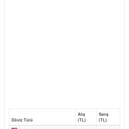
Alış
Satış
Döviz Türü
(TL)
(TL)