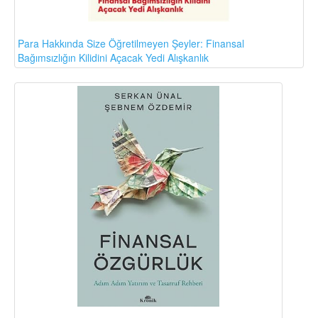
Para Hakkında Size Öğretilmeyen Şeyler: Finansal
Bağımsızlığın Kilidini Açacak Yedi Alışkanlık