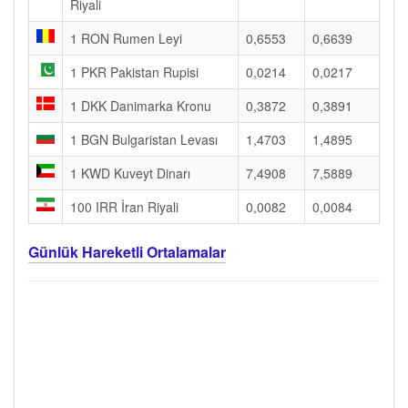
Riyali
1 RON Rumen Leyi
0,6553
0,6639
1 PKR Pakistan Rupisi
0,0214
0,0217
1 DKK Danimarka Kronu
0,3872
0,3891
1 BGN Bulgaristan Levası
1,4703
1,4895
1 KWD Kuveyt Dinarı
7,4908
7,5889
100 IRR İran Riyali
0,0082
0,0084
Günlük Hareketli Ortalamalar