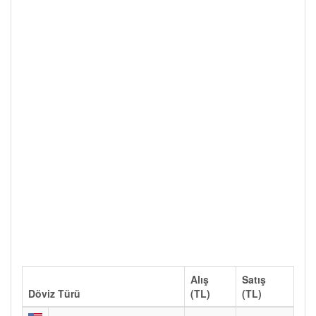
Alış
Satış
Döviz Türü
(TL)
(TL)