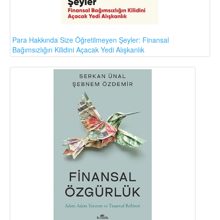
Para Hakkında Size Öğretilmeyen Şeyler: Finansal
Bağımsızlığın Kilidini Açacak Yedi Alışkanlık