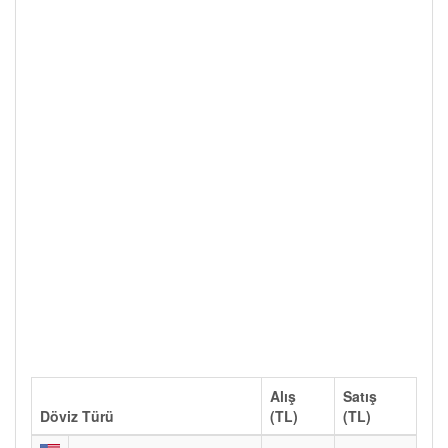
Alış
Satış
Döviz Türü
(TL)
(TL)