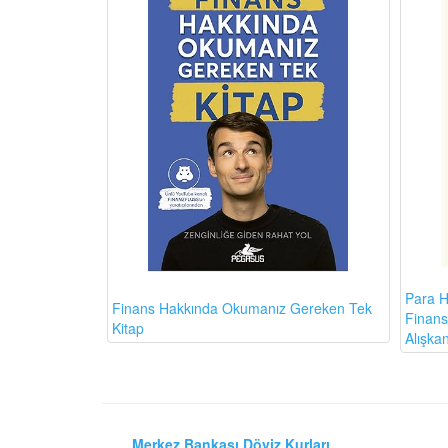
Para H
Finans Hakkında Okumanız Gereken Tek
Finansa
Kitap
Alışkan
Merkez Bankası Döviz Kurları