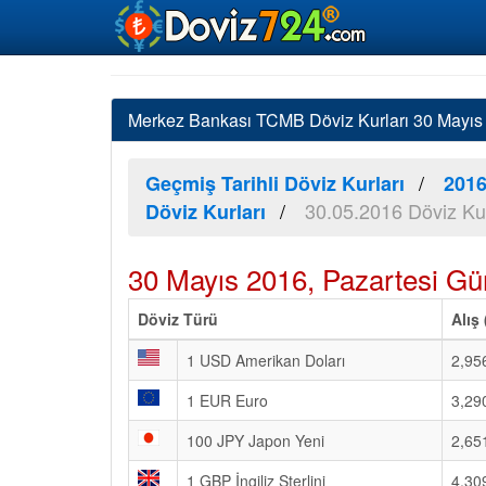
Merkez Bankası TCMB Döviz Kurları 30 Mayıs 2
Geçmiş Tarihli Döviz Kurları
2016
30.05.2016 Döviz Kur
Döviz Kurları
30 Mayıs 2016, Pazartesi Gü
Döviz Türü
Alış
1 USD Amerikan Doları
2,95
1 EUR Euro
3,29
100 JPY Japon Yeni
2,65
1 GBP İngiliz Sterlini
4,30