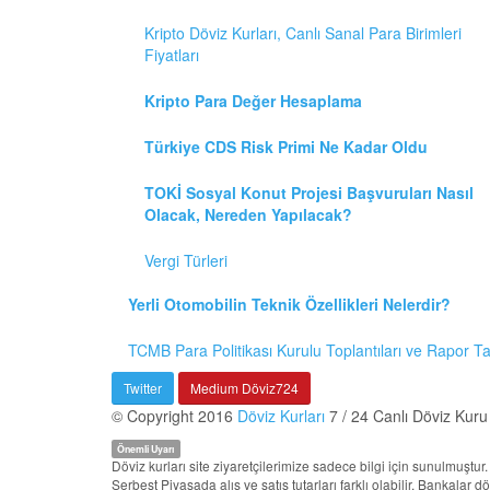
Kripto Döviz Kurları, Canlı Sanal Para Birimleri
Fiyatları
Kripto Para Değer Hesaplama
Türkiye CDS Risk Primi Ne Kadar Oldu
TOKİ Sosyal Konut Projesi Başvuruları Nasıl
Olacak, Nereden Yapılacak?
Vergi Türleri
Yerli Otomobilin Teknik Özellikleri Nelerdir?
TCMB Para Politikası Kurulu Toplantıları ve Rapor T
Twitter
Medium Döviz724
© Copyright 2016
Döviz Kurları
7 / 24 Canlı Döviz Kuru
Önemli Uyarı
Döviz kurları site ziyaretçilerimize sadece bilgi için sunulmuşt
Serbest Piyasada alış ve satış tutarları farklı olabilir. Bankalar 