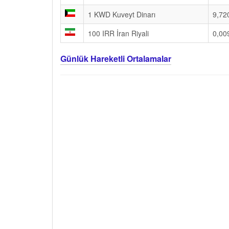
1 KWD Kuveyt Dinarı
9,72
100 IRR İran Riyali
0,00
Günlük Hareketli Ortalamalar