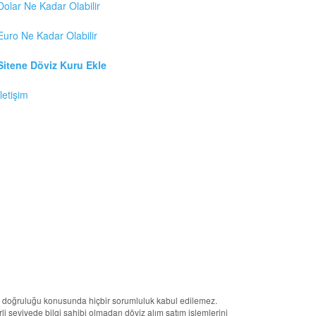
Dolar Ne Kadar Olabilir
Euro Ne Kadar Olabilir
Sitene Döviz Kuru Ekle
İletişim
erin doğruluğu konusunda hiçbir sorumluluk kabul edilemez.
terli seviyede bilgi sahibi olmadan döviz alım satım işlemlerini