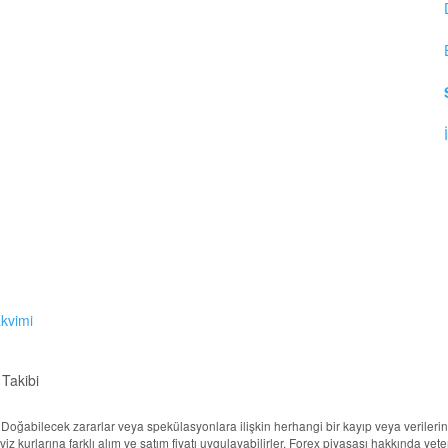
akvimi
 Takibi
ur. Doğabilecek zararlar veya spekülasyonlara ilişkin herhangi bir kayıp veya veril
döviz kurlarına farklı alım ve satım fiyatı uygulayabilirler. Forex piyasası hakkında ye