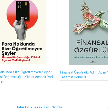
akkında Size Öğretilmeyen Şeyler:
Finansal Özgürlük: Adım Adım Y
l Bağımsızlığın Kilidini Açacak Yedi
Tasarruf Rehberi
lık
Dolar En Yüksek Kaçı Gördü