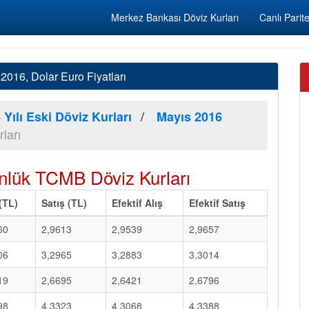
Merkez Bankası Döviz Kurları
Canlı Parite
016, Dolar Euro Fiyatları
 Yılı Eski Döviz Kurları
Mayıs 2016
ları
nlük TCMB Döviz Kurları
 (TL)
Satış (TL)
Efektif Alış
Efektif Satış
60
2,9613
2,9539
2,9657
06
3,2965
3,2883
3,3014
19
2,6695
2,6421
2,6796
98
4,3323
4,3068
4,3388