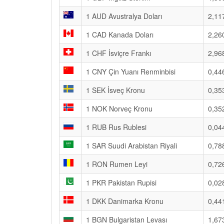
1 AUD Avustralya Doları
2,11
1 CAD Kanada Doları
2,26
1 CHF İsviçre Frankı
2,96
1 CNY Çin Yuanı Renminbisi
0,44
1 SEK İsveç Kronu
0,35
1 NOK Norveç Kronu
0,35
1 RUB Rus Rublesi
0,04
1 SAR Suudi Arabistan Riyali
0,78
1 RON Rumen Leyi
0,72
1 PKR Pakistan Rupisi
0,02
1 DKK Danimarka Kronu
0,44
1 BGN Bulgaristan Levası
1,67