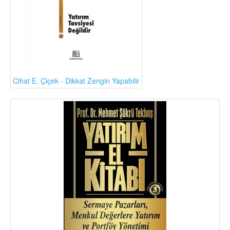
Cihat E. Çiçek - Dikkat Zengin Yapabilir