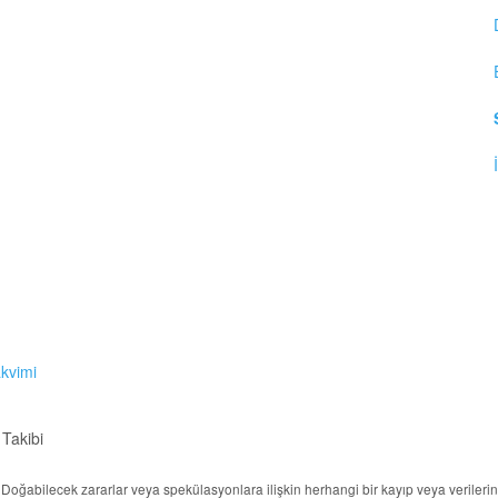
akvimi
 Takibi
ur. Doğabilecek zararlar veya spekülasyonlara ilişkin herhangi bir kayıp veya veril