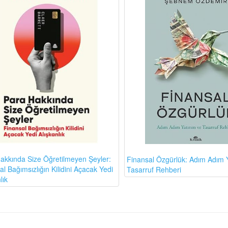
akkında Size Öğretilmeyen Şeyler:
Finansal Özgürlük: Adım Adım Y
l Bağımsızlığın Kilidini Açacak Yedi
Tasarruf Rehberi
lık