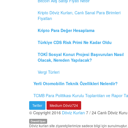
Bitcoin Alış Satışı Fiyatı Nedir
Kripto Döviz Kurları, Canlı Sanal Para Birimleri
Fiyatları
Kripto Para Değer Hesaplama
Türkiye CDS Risk Primi Ne Kadar Oldu
TOKİ Sosyal Konut Projesi Başvuruları Nasıl
Olacak, Nereden Yapılacak?
Vergi Türleri
Yerli Otomobilin Teknik Özellikleri Nelerdir?
TCMB Para Politikası Kurulu Toplantıları ve Rapor T
Twitter
Medium Döviz724
© Copyright 2016
Döviz Kurları
7 / 24 Canlı Döviz Kuru
Önemli Uyarı
Döviz kurları site ziyaretçilerimize sadece bilgi için sunulmuşt