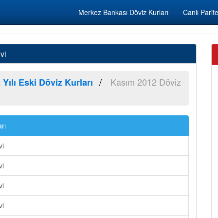
Merkez Bankası Döviz Kurları
Canlı Parite
vi
Kasım 2012 Döviz
 Yılı Eski Döviz Kurları
rı
vi
vi
vi
vi