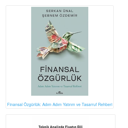
Finansal Özgürlük: Adım Adım Yatırım ve Tasarruf Rehberi