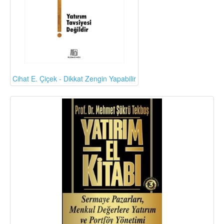
Cihat E. Çiçek - Dikkat Zengin Yapabilir