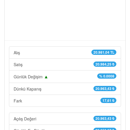
Alış
20.981,04 TL
Satış
20.984,25 ₺
▲
% 0.0008
Günlük Değişim
Dünkü Kapanış
20.963,43 ₺
Fark
17,61 ₺
Açılış Değeri
20.963,43 ₺