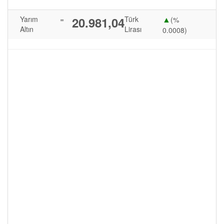
▲
Yarım
=
20.981,04
Türk
(%
Altın
Lirası
0.0008)