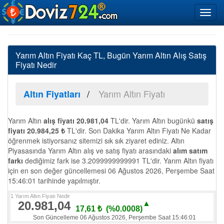
Yarım Altın Fiyatı Kaç TL, Bugün Yarım Altın Alış Satış
Fiyatı Nedir
Yarım Altın Fiyatı
Altın Fiyatları
Yarım Altın
alış fiyatı
20.981,04
TL'dir. Yarım Altın bugünkü
satış
fiyatı
20.984,25 ₺
TL'dir. Son Dakika Yarım Altın Fiyatı Ne Kadar
öğrenmek istiyorsanız sitemizi sık sık ziyaret ediniz. Altın
Piyasasında Yarım Altın alış ve satış fiyatı arasındaki
alım satım
farkı
dediğimiz fark ise 3.2099999999991 TL'dir. Yarım Altın fiyatı
için en son değer güncellemesi 06 Ağustos 2026, Perşembe Saat
15:46:01 tarihinde yapılmıştır.
1 Yarım Altın Fiyatı Nedir
20.981,04
▲
17,61 ₺ (%0.0008)
Son Güncelleme 06 Ağustos 2026, Perşembe Saat 15:46:01