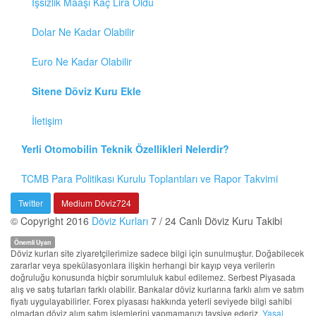
İşsizlik Maaşı Kaç Lira Oldu
Dolar Ne Kadar Olabilir
Euro Ne Kadar Olabilir
Sitene Döviz Kuru Ekle
İletişim
Yerli Otomobilin Teknik Özellikleri Nelerdir?
TCMB Para Politikası Kurulu Toplantıları ve Rapor Takvimi
Twitter
Medium Döviz724
© Copyright 2016
Döviz Kurları
7 / 24 Canlı Döviz Kuru Takibi
Önemli Uyarı
Döviz kurları site ziyaretçilerimize sadece bilgi için sunulmuştur. Doğabilecek
zararlar veya spekülasyonlara ilişkin herhangi bir kayıp veya verilerin
doğruluğu konusunda hiçbir sorumluluk kabul edilemez. Serbest Piyasada
alış ve satış tutarları farklı olabilir. Bankalar döviz kurlarına farklı alım ve satım
fiyatı uygulayabilirler. Forex piyasası hakkında yeterli seviyede bilgi sahibi
olmadan döviz alım satım işlemlerini yapmamanızı tavsiye ederiz.
Yasal