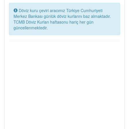
Döviz kuru çeviri aracımız Türkiye Cumhuriyeti
Merkez Bankası günlük döviz kurlarını baz almaktadır.
TCMB Döviz Kurları haftasonu hariç her gün
güncellenmektedir.