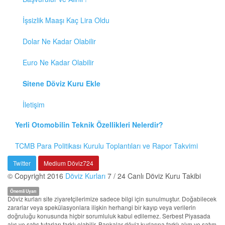
İşsizlik Maaşı Kaç Lira Oldu
Dolar Ne Kadar Olabilir
Euro Ne Kadar Olabilir
Sitene Döviz Kuru Ekle
İletişim
Yerli Otomobilin Teknik Özellikleri Nelerdir?
TCMB Para Politikası Kurulu Toplantıları ve Rapor Takvimi
Twitter
Medium Döviz724
© Copyright 2016
Döviz Kurları
7 / 24 Canlı Döviz Kuru Takibi
Önemli Uyarı
Döviz kurları site ziyaretçilerimize sadece bilgi için sunulmuştur. Doğabilecek
zararlar veya spekülasyonlara ilişkin herhangi bir kayıp veya verilerin
doğruluğu konusunda hiçbir sorumluluk kabul edilemez. Serbest Piyasada
alış ve satış tutarları farklı olabilir. Bankalar döviz kurlarına farklı alım ve satım