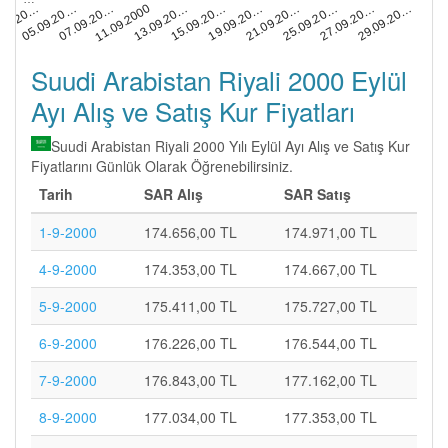
13.09.20…
27.09.20…
.09.20…
15.09.20…
29.09.20…
05.09.20…
19.09.20…
07.09.20…
21.09.20…
11.09.2000
25.09.20…
Suudi Arabistan Riyali 2000 Eylül
Ayı Alış ve Satış Kur Fiyatları
Suudi Arabistan Riyali 2000 Yılı Eylül Ayı Alış ve Satış Kur
Fiyatlarını Günlük Olarak Öğrenebilirsiniz.
Tarih
SAR Alış
SAR Satış
1-9-2000
174.656,00 TL
174.971,00 TL
4-9-2000
174.353,00 TL
174.667,00 TL
5-9-2000
175.411,00 TL
175.727,00 TL
6-9-2000
176.226,00 TL
176.544,00 TL
7-9-2000
176.843,00 TL
177.162,00 TL
8-9-2000
177.034,00 TL
177.353,00 TL