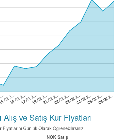
25.02.2…
18.02.2…
22.02.2…
15.02.2…
24.02.2…
17.02.2…
28.02.2…
21.02.2…
.2…
23.02.2…
16.02.2…
lış ve Satış Kur Fiyatları
 Fiyatlarını Günlük Olarak Öğrenebilirsiniz.
NOK Satış