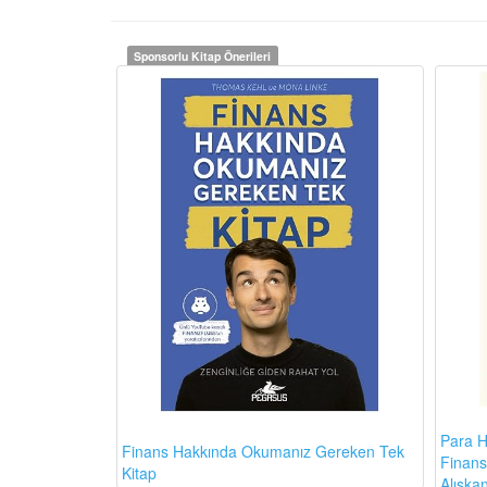
Sponsorlu Kitap Önerileri
Para H
Finans Hakkında Okumanız Gereken Tek
Finansa
Kitap
Alışkan