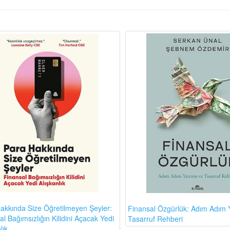
akkında Size Öğretilmeyen Şeyler:
Finansal Özgürlük: Adım Adım Y
l Bağımsızlığın Kilidini Açacak Yedi
Tasarruf Rehberi
lık