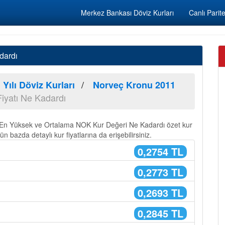
Merkez Bankası Döviz Kurları
Canlı Parite
dardı
 Yılı Döviz Kurları
Norveç Kronu 2011
iyatı Ne Kadardı
, En Yüksek ve Ortalama NOK Kur Değeri Ne Kadardı özet kur
ün bazda detaylı kur fiyatlarına da erişebilirsiniz.
0,2754 TL
0,2773 TL
0,2693 TL
0,2845 TL