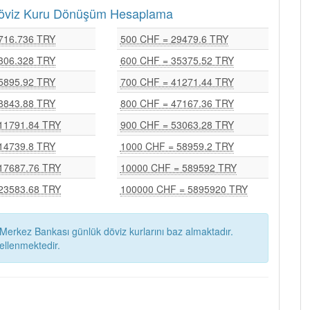
) Döviz Kuru Dönüşüm Hesaplama
716.736 TRY
500 CHF = 29479.6 TRY
306.328 TRY
600 CHF = 35375.52 TRY
5895.92 TRY
700 CHF = 41271.44 TRY
8843.88 TRY
800 CHF = 47167.36 TRY
11791.84 TRY
900 CHF = 53063.28 TRY
14739.8 TRY
1000 CHF = 58959.2 TRY
17687.76 TRY
10000 CHF = 589592 TRY
23583.68 TRY
100000 CHF = 5895920 TRY
Merkez Bankası günlük döviz kurlarını baz almaktadır.
ellenmektedir.