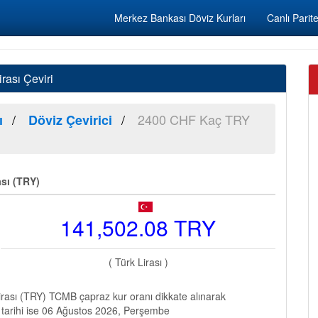
Merkez Bankası Döviz Kurları
Canlı Parite
rası Çeviri
2400 CHF Kaç TRY
ı
Döviz Çevirici
ası (TRY)
141,502.08 TRY
( Türk Lirası )
rası (TRY) TCMB çapraz kur oranı dikkate alınarak
 tarihi ise 06 Ağustos 2026, Perşembe