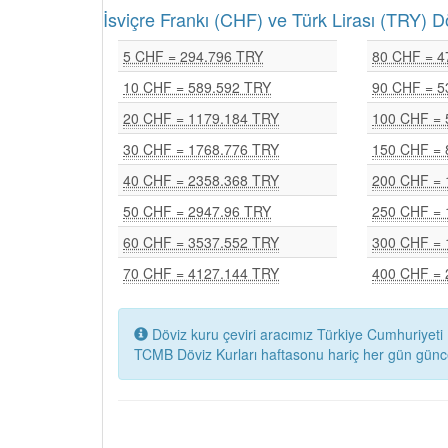
İsviçre Frankı (CHF) ve Türk Lirası (TRY
5 CHF = 294.796 TRY
80 CHF = 4
10 CHF = 589.592 TRY
90 CHF = 5
20 CHF = 1179.184 TRY
100 CHF = 
30 CHF = 1768.776 TRY
150 CHF = 
40 CHF = 2358.368 TRY
200 CHF = 
50 CHF = 2947.96 TRY
250 CHF = 
60 CHF = 3537.552 TRY
300 CHF = 
70 CHF = 4127.144 TRY
400 CHF = 
Döviz kuru çeviri aracımız Türkiye Cumhuriyeti 
TCMB Döviz Kurları haftasonu hariç her gün günc