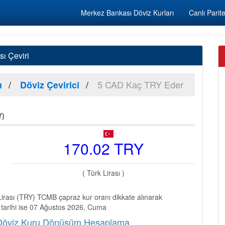
Merkez Bankası Döviz Kurları
Canlı Parite
ı Çeviri
5 CAD Kaç TRY Eder
ı
Döviz Çevirici
Y)
170.02 TRY
( Türk Lirası )
rası (TRY) TCMB çapraz kur oranı dikkate alınarak
 tarihi ise 07 Ağustos 2026, Cuma
) Döviz Kuru Dönüşüm Hesaplama