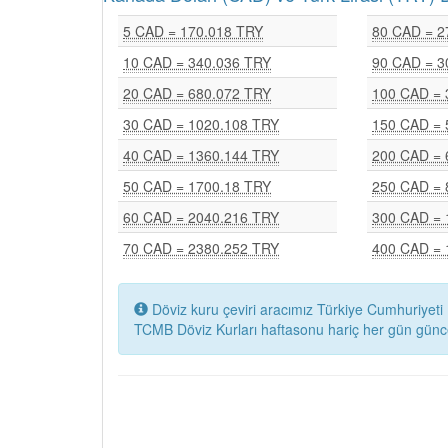
5 CAD = 170.018 TRY
80 CAD = 2
10 CAD = 340.036 TRY
90 CAD = 3
20 CAD = 680.072 TRY
100 CAD = 
30 CAD = 1020.108 TRY
150 CAD = 
40 CAD = 1360.144 TRY
200 CAD = 
50 CAD = 1700.18 TRY
250 CAD = 
60 CAD = 2040.216 TRY
300 CAD = 
70 CAD = 2380.252 TRY
400 CAD = 
Döviz kuru çeviri aracımız Türkiye Cumhuriyeti 
TCMB Döviz Kurları haftasonu hariç her gün günc