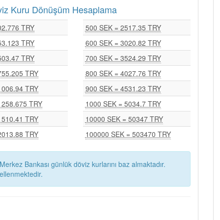
Döviz Kuru Dönüşüm Hesaplama
02.776 TRY
500 SEK = 2517.35 TRY
53.123 TRY
600 SEK = 3020.82 TRY
503.47 TRY
700 SEK = 3524.29 TRY
755.205 TRY
800 SEK = 4027.76 TRY
1006.94 TRY
900 SEK = 4531.23 TRY
1258.675 TRY
1000 SEK = 5034.7 TRY
1510.41 TRY
10000 SEK = 50347 TRY
2013.88 TRY
100000 SEK = 503470 TRY
Merkez Bankası günlük döviz kurlarını baz almaktadır.
ellenmektedir.