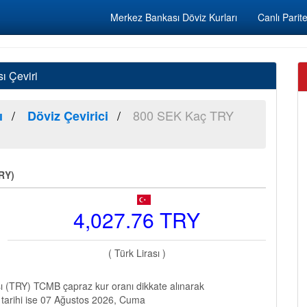
Merkez Bankası Döviz Kurları
Canlı Parite
ı Çeviri
800 SEK Kaç TRY
ı
Döviz Çevirici
TRY)
4,027.76 TRY
( Türk Lirası )
ı (TRY) TCMB çapraz kur oranı dikkate alınarak
 tarihi ise 07 Ağustos 2026, Cuma