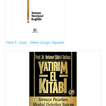
Cihat E. Çiçek - Dikkat Zengin Yapabilir