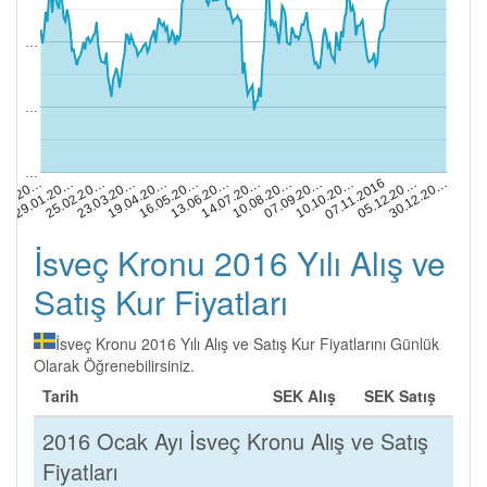
…
…
…
25.02.20…
05.12.20…
07.09.20…
13.06.20…
23.03.20…
.01.20…
30.12.20…
10.10.20…
14.07.20…
19.04.20…
29.01.20…
07.11.2016
10.08.20…
16.05.20…
İsveç Kronu 2016 Yılı Alış ve
Satış Kur Fiyatları
İsveç Kronu 2016 Yılı Alış ve Satış Kur Fiyatlarını Günlük
Olarak Öğrenebilirsiniz.
Tarih
SEK Alış
SEK Satış
2016 Ocak Ayı İsveç Kronu Alış ve Satış
Fiyatları