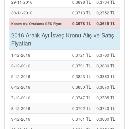
29-11-2016
0,3696 TL
0,3734 TL
30-11-2016
0,3713 TL
0,3752 TL
0,3578 TL
0,3615 TL
Kasım Ayı Ortalama SEK Fiyatı
2016 Aralık Ayı İsveç Kronu Alış ve Satış
Fiyatları
1-12-2016
0,3721 TL
0,3760 TL
2-12-2016
0,3791 TL
0,3830 TL
5-12-2016
0,3823 TL
0,3863 TL
6-12-2016
0,3830 TL
0,3870 TL
7-12-2016
0,3747 TL
0,3785 TL
8-12-2016
0,3702 TL
0,3740 TL
9-12-2016
0,3761 TL
0,3800 TL