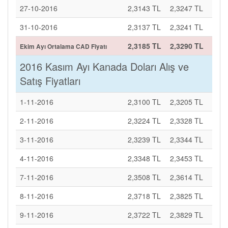
27-10-2016
2,3143 TL
2,3247 TL
31-10-2016
2,3137 TL
2,3241 TL
2,3185 TL
2,3290 TL
Ekim Ayı Ortalama CAD Fiyatı
2016 Kasım Ayı Kanada Doları Alış ve
Satış Fiyatları
1-11-2016
2,3100 TL
2,3205 TL
2-11-2016
2,3224 TL
2,3328 TL
3-11-2016
2,3239 TL
2,3344 TL
4-11-2016
2,3348 TL
2,3453 TL
7-11-2016
2,3508 TL
2,3614 TL
8-11-2016
2,3718 TL
2,3825 TL
9-11-2016
2,3722 TL
2,3829 TL