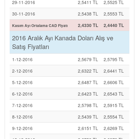
29-11-2016
2,5411 TL
2,5525 TL
30-11-2016
2,5438 TL
2,5553 TL
2,4330 TL
2,4440 TL
Kasım Ayı Ortalama CAD Fiyatı
2016 Aralık Ayı Kanada Doları Alış ve
Satış Fiyatları
1-12-2016
2,5679 TL
2,5795 TL
2-12-2016
2,6322 TL
2,6441 TL
5-12-2016
2,6487 TL
2,6606 TL
6-12-2016
2,6423 TL
2,6543 TL
7-12-2016
2,5798 TL
2,5915 TL
8-12-2016
2,5439 TL
2,5554 TL
9-12-2016
2,6151 TL
2,6269 TL