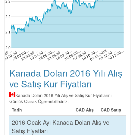
2.3
2.2
2.1
2.0
25.02.20…
05.12.20…
07.09.20…
13.06.20…
23.03.20…
.01.20…
30.12.20…
10.10.20…
14.07.20…
19.04.20…
29.01.20…
07.11.2016
10.08.20…
16.05.20…
Kanada Doları 2016 Yılı Alış
ve Satış Kur Fiyatları
Kanada Doları 2016 Yılı Alış ve Satış Kur Fiyatlarını
Günlük Olarak Öğrenebilirsiniz.
Tarih
CAD Alış
CAD Satış
2016 Ocak Ayı Kanada Doları Alış ve
Satış Fiyatları