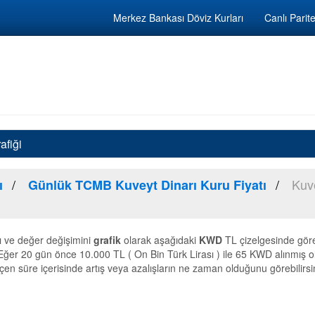
Merkez Bankası Döviz Kurları
Canlı Parite
afiği
Kuve
ı
Günlük TCMB Kuveyt Dinarı Kuru Fiyatı
ı ve değer değişimini
grafik
olarak aşağıdaki
KWD
TL çizelgesinde göre
 Eğer 20 gün önce 10.000 TL ( On Bin Türk Lirası ) ile 65 KWD alınmış o
eçen süre içerisinde artış veya azalışların ne zaman olduğunu görebilirsi