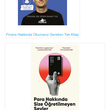
Finans Hakkında Okumanız Gereken Tek Kitap