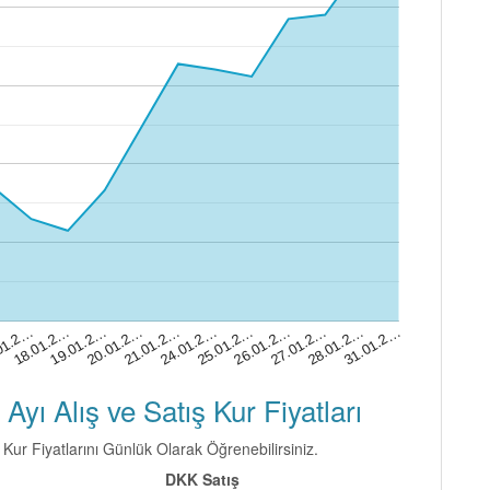
21.01.2…
28.01.2…
19.01.2…
26.01.2…
01.2…
24.01.2…
31.01.2…
20.01.2…
27.01.2…
18.01.2…
25.01.2…
ı Alış ve Satış Kur Fiyatları
Kur Fiyatlarını Günlük Olarak Öğrenebilirsiniz.
DKK Satış