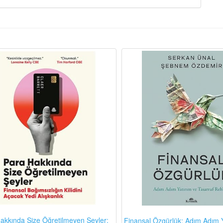
akkında Size Öğretilmeyen Şeyler:
Finansal Özgürlük: Adım Adım Y