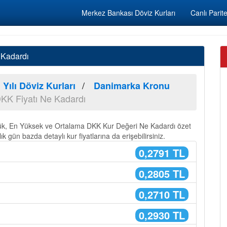
Merkez Bankası Döviz Kurları
Canlı Parite
 Kadardı
 Yılı Döviz Kurları
Danimarka Kronu
KK Fiyatı Ne Kadardı
ük, En Yüksek ve Ortalama DKK Kur Değeri Ne Kadardı özet
ık gün bazda detaylı kur fiyatlarına da erişebilirsiniz.
0,2791 TL
0,2805 TL
0,2710 TL
0,2930 TL