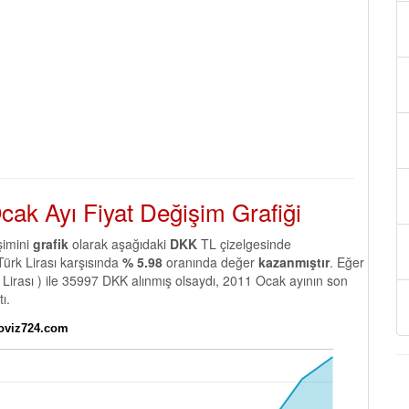
ak Ayı Fiyat Değişim Grafiği
şimini
grafik
olarak aşağıdaki
DKK
TL çizelgesinde
Türk Lirası karşısında
% 5.98
oranında değer
kazanmıştır
. Eğer
Lirası ) ile 35997 DKK alınmış olsaydı, 2011 Ocak ayının son
ı.
Doviz724.com