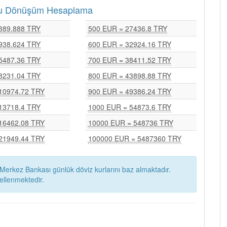
uru Dönüşüm Hesaplama
389.888 TRY
500 EUR = 27436.8 TRY
938.624 TRY
600 EUR = 32924.16 TRY
5487.36 TRY
700 EUR = 38411.52 TRY
8231.04 TRY
800 EUR = 43898.88 TRY
10974.72 TRY
900 EUR = 49386.24 TRY
13718.4 TRY
1000 EUR = 54873.6 TRY
16462.08 TRY
10000 EUR = 548736 TRY
21949.44 TRY
100000 EUR = 5487360 TRY
Merkez Bankası günlük döviz kurlarını baz almaktadır.
ellenmektedir.