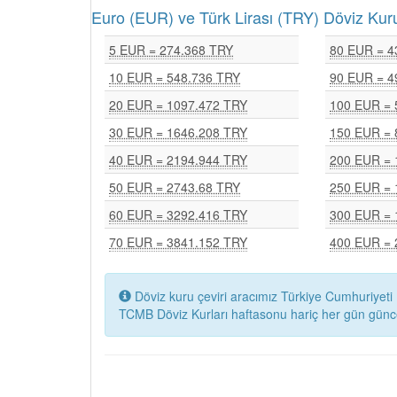
Euro (EUR) ve Türk Lirası (TRY) Döviz K
5 EUR = 274.368 TRY
80 EUR = 4
10 EUR = 548.736 TRY
90 EUR = 4
20 EUR = 1097.472 TRY
100 EUR = 
30 EUR = 1646.208 TRY
150 EUR = 
40 EUR = 2194.944 TRY
200 EUR = 
50 EUR = 2743.68 TRY
250 EUR = 
60 EUR = 3292.416 TRY
300 EUR = 
70 EUR = 3841.152 TRY
400 EUR = 
Döviz kuru çeviri aracımız Türkiye Cumhuriyeti 
TCMB Döviz Kurları haftasonu hariç her gün günc